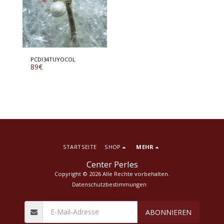
PCDI34TUYOCOL
89
€
STARTSEITE
SHOP
MEHR
Center Perles
Copyright © 2026 Alle Rechte vorbehalten.
Datenschutzbestimmungen
ABONNIEREN