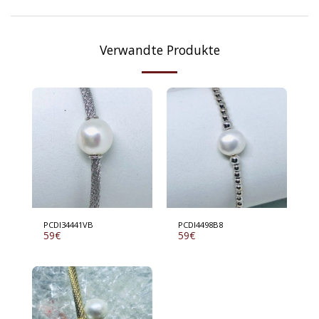
Verwandte Produkte
PCDI34441VB
PCDI4498B8
59
€
59
€