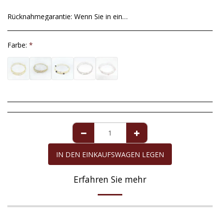
Rücknahmegarantie:
Wenn Sie in einer Ausnahmesituation mit dem von uns gesendeten Artikel nicht zufrieden sind, haben Sie ab dem Datum der Lieferung eine maximale Frist von 14 Tagen, um ihn zurückzusenden. Unvollkommenheiten in Zuchtperlen sind kein akzeptabler Grund für die Rückkehr, da sie völlig natürlich sind und nicht verändert werden können, um perfekte runde Formen zu erhalten. Für die Perle Mallorcas, für die eine Garantie von zehn Jahren gilt, deckt die Garantie alle Mängel ausschließlich der Perle ab, sofern sie die erforderliche Pflege erhalten hat. Die Rückerstattung des Kaufbetrags erfolgt gegebenenfalls in derselben Zahlungsmethode, mit der Sie den zurückgegebenen Artikel gekauft haben.
Farbe:
*
IN DEN EINKAUFSWAGEN LEGEN
Erfahren Sie mehr