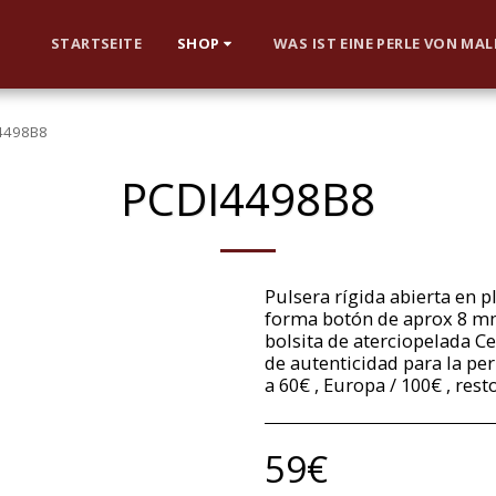
STARTSEITE
SHOP
WAS IST EINE PERLE VON MA
4498B8
PCDI4498B8
Pulsera rígida abierta en p
forma botón de aprox 8 mm
bolsita de aterciopelada C
de autenticidad para la per
a 60€ , Europa / 100€ , res
59
€