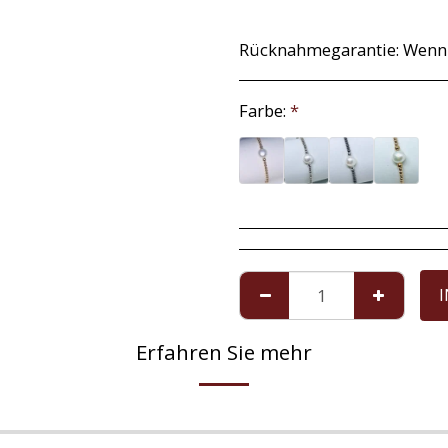
Rücknahmegarantie:
Wenn Sie in einer Ausnahmesituation mit dem von uns gesendeten Artikel nicht zufrieden sind, haben Sie ab dem Datum der Lieferung eine maximale Frist von 14 Tagen, um ihn zurückzusenden. Unvollkommenheiten in 
Farbe:
*
Erfahren Sie mehr