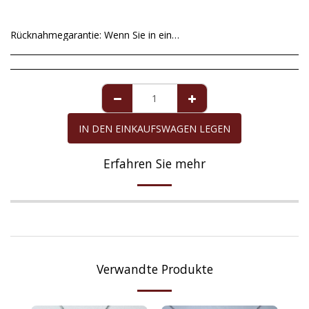
Rücknahmegarantie:
Wenn Sie in einer Ausnahmesituation mit dem von uns gesendeten Artikel nicht zufrieden sind, haben Sie ab dem Datum der Lieferung eine maximale Frist von 14 Tagen, um ihn zurückzusenden. Unvollkommenheiten in Zuchtperlen sind kein akzeptabler Grund für die Rückkehr, da sie völlig natürlich sind und nicht verändert werden können, um perfekte runde Formen zu erhalten. Für die Perle Mallorcas, für die eine Garantie von zehn Jahren gilt, deckt die Garantie alle Mängel ausschließlich der Perle ab, sofern sie die erforderliche Pflege erhalten hat. Die Rückerstattung des Kaufbetrags erfolgt gegebenenfalls in derselben Zahlungsmethode, mit der Sie den zurückgegebenen Artikel gekauft haben.
IN DEN EINKAUFSWAGEN LEGEN
Erfahren Sie mehr
Verwandte Produkte