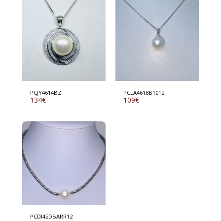
PCJY4614BZ
PCLA4618B1012
134
€
109
€
PCDI42DBARR12