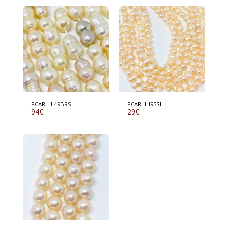
PCARLHI49BRS
PCARLHI95SL
94
€
29
€