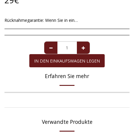
29
€
Rücknahmegarantie:
Wenn Sie in einer Ausnahmesituation mit dem von uns gesendeten Artikel nicht zufrieden sind, haben Sie ab dem Datum der Lieferung eine maximale Frist von 14 Tagen, um ihn zurückzusenden. Unvollkommenheiten in Zuchtperlen sind kein akzeptabler Grund für die Rückkehr, da sie völlig natürlich sind und nicht verändert werden können, um perfekte runde Formen zu erhalten. Für die Perle Mallorcas, für die eine Garantie von zehn Jahren gilt, deckt die Garantie alle Mängel ausschließlich der Perle ab, sofern sie die erforderliche Pflege erhalten hat. Die Rückerstattung des Kaufbetrags erfolgt gegebenenfalls in derselben Zahlungsmethode, mit der Sie den zurückgegebenen Artikel gekauft haben.
IN DEN EINKAUFSWAGEN LEGEN
Erfahren Sie mehr
Verwandte Produkte