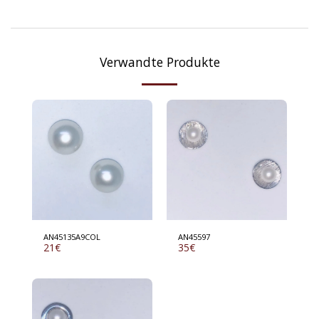
Verwandte Produkte
AN45135A9COL
AN45597
21
€
35
€