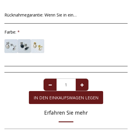
Rücknahmegarantie:
Wenn Sie in einer Ausnahmesituation mit dem von uns gesendeten Artikel nicht zufrieden sind, haben Sie ab dem Datum der Lieferung eine maximale Frist von 14 Tagen, um ihn zurückzusenden. Unvollkommenheiten in Zuchtperlen sind kein akzeptabler Grund für die Rückkehr, da sie völlig natürlich sind und nicht verändert werden können, um perfekte runde Formen zu erhalten. Für die Perle Mallorcas, für die eine Garantie von zehn Jahren gilt, deckt die Garantie alle Mängel ausschließlich der Perle ab, sofern sie die erforderliche Pflege erhalten hat. Die Rückerstattung des Kaufbetrags erfolgt gegebenenfalls in derselben Zahlungsmethode, mit der Sie den zurückgegebenen Artikel gekauft haben.
Farbe:
*
IN DEN EINKAUFSWAGEN LEGEN
Erfahren Sie mehr