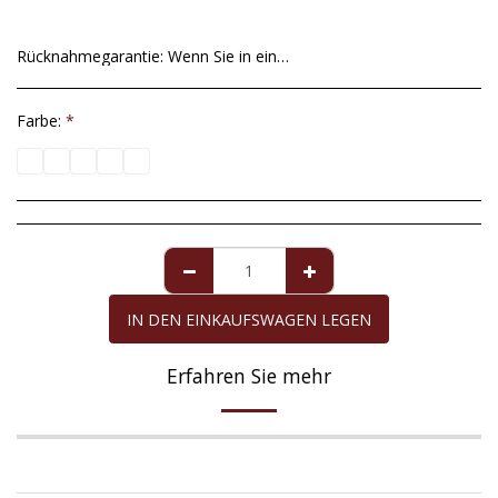
Rücknahmegarantie:
Wenn Sie in einer Ausnahmesituation mit dem von uns gesendeten Artikel nicht zufrieden sind, haben Sie ab dem Datum der Lieferung eine maximale Frist von 14 Tagen, um ihn zurückzusenden. Unvollkommenheiten in Zuchtperlen sind kein akzeptabler Grund für die Rückkehr, da sie völlig natürlich sind und nicht verändert werden können, um perfekte runde Formen zu erhalten. Für die Perle Mallorcas, für die eine Garantie von zehn Jahren gilt, deckt die Garantie alle Mängel ausschließlich der Perle ab, sofern sie die erforderliche Pflege erhalten hat. Die Rückerstattung des Kaufbetrags erfolgt gegebenenfalls in derselben Zahlungsmethode, mit der Sie den zurückgegebenen Artikel gekauft haben.
Farbe:
*
IN DEN EINKAUFSWAGEN LEGEN
Erfahren Sie mehr