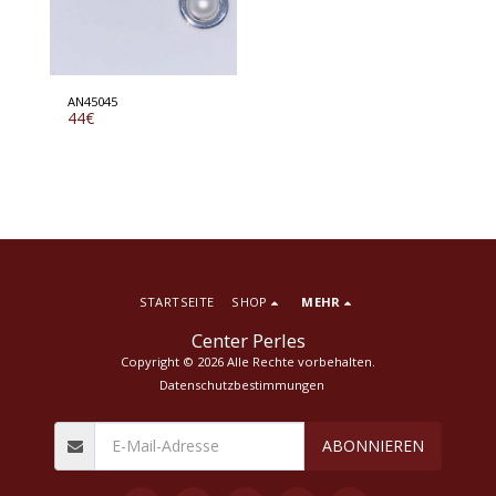
AN45045
44
€
STARTSEITE
SHOP
MEHR
Center Perles
Copyright © 2026 Alle Rechte vorbehalten.
Datenschutzbestimmungen
ABONNIEREN